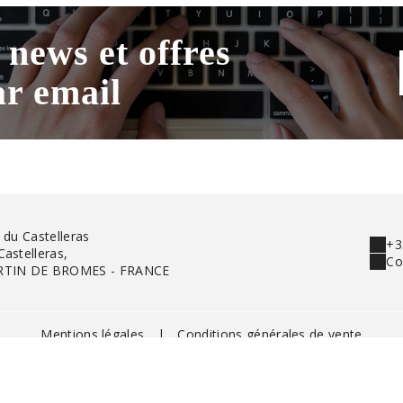
 news et offres
ar email
 du Castelleras
+3
astelleras,
Co
RTIN DE BROMES - FRANCE
Mentions légales
|
Conditions générales de vente