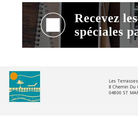
Recevez les
spéciales p
Les Terrasses
8 Chemin Du C
04800 ST MA