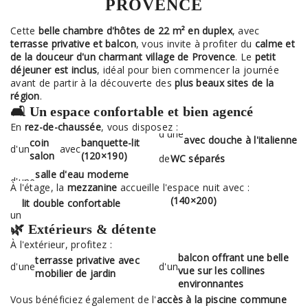
PROVENCE
Cette
belle chambre d'hôtes de 22 m² en duplex
, avec
terrasse privative et balcon
, vous invite à profiter du
calme et
de la douceur d'un charmant village de Provence
. Le
petit
déjeuner est inclus
, idéal pour bien commencer la journée
avant de partir à la découverte des
plus beaux sites de la
région
.
🛋️ Un espace confortable et bien agencé
En
rez-de-chaussée
, vous disposez :
d'une
avec douche à l'italienne
coin
banquette-lit
d'un
avec
salon
(120×190)
de
WC séparés
salle d'eau moderne
À l'étage, la
mezzanine
accueille l'espace nuit avec :
(140×200)
lit double confortable
un
🌿 Extérieurs & détente
À l'extérieur, profitez :
balcon offrant une belle
terrasse privative avec
d'une
d'un
vue sur les collines
mobilier de jardin
environnantes
Vous bénéficiez également de l'
accès à la piscine commune