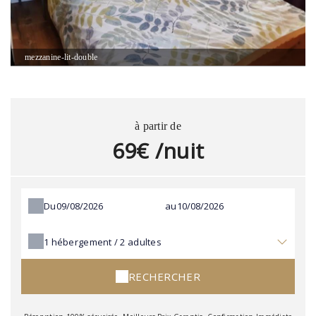
mezzanine-lit-double
à partir de
69€ /nuit
Du
au
1
hébergement /
2
adultes
RECHERCHER