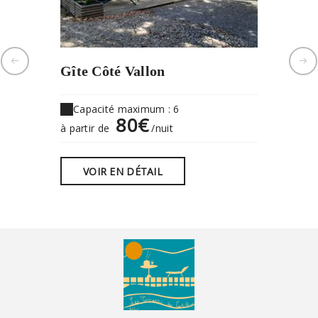
Gîte Côté Vallon
Gîte R
Capacité maximum : 6
Capaci
80€
à partir de
/nuit
à partir 
VOIR EN DÉTAIL
VOIR