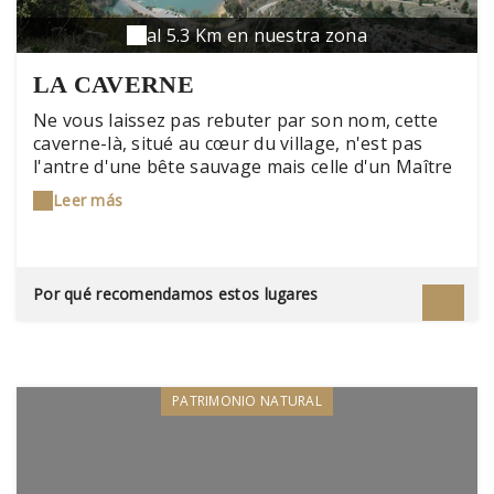
al 5.3 Km en nuestra zona
LA CAVERNE
Ne vous laissez pas rebuter par son nom, cette
caverne-là, situé au cœur du village, n'est pas
l'antre d'une bête sauvage mais celle d'un Maître
Restaurateur chaleureux qui cuisine à merveille le
Leer más
poisson. Parmi ses spécialités, le saumon fumé
maison, la marmite de poissons mais aussi des
plats plus terre-à-terre comme la crépinette
d'agneau au romarin ou la crème brûlée au foie
Por qué recomendamos estos lugares
gras. Les saveurs de Provence dans toutes leurs
splendeurs !
PATRIMONIO NATURAL