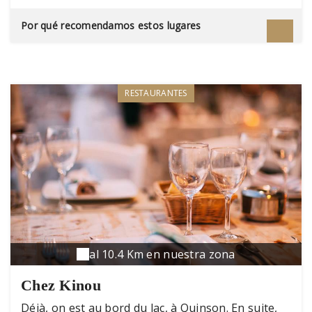
un visage tout à fait différent des autres lacs du
Verdon. Son beauté souligne celle du village
Por qué recomendamos estos lugares
d'Esparron-sur-Verdon qui se mire dans ses eaux
turquoises. De nombreux loisirs nautiques
(kayak, puddle, voile, pêche…) permettent de
profiter tout l'été de sa majestueuse sérénité,
d'autant que, comme sur l'ensemble des eaux du
RESTAURANTES
Verdon, la navigation à moteur yest interdite,
laissant la place au doux clapotis des
embarcations traditionnelles à rame ou à voile,
voire électriques.
al 10.4 Km en nuestra zona
Chez Kinou
Déjà, on est au bord du lac, à Quinson. En suite,