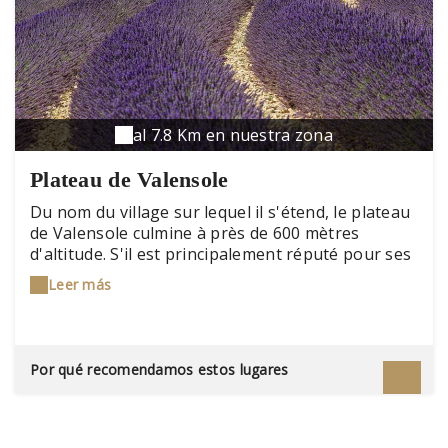
al 7.8 Km en nuestra zona
Plateau de Valensole
Du nom du village sur lequel il s'étend, le plateau
de Valensole culmine à près de 600 mètres
d'altitude. S'il est principalement réputé pour ses
champs de lavandes, il offre un spectacle naturel
Leer más
de couleurs et de contrastes tout au long de
l'année, entre le blanc rosé des amandiers en
fleurs, l'ocre des terres, l'or des blés et le bleu
pur du ciel.
Por qué recomendamos estos lugares