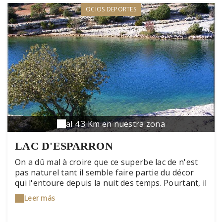
OCIOS DEPORTES
al 4.3 Km en nuestra zona
LAC D'ESPARRON
On a dû mal à croire que ce superbe lac de n'est
pas naturel tant il semble faire partie du décor
qui l'entoure depuis la nuit des temps. Pourtant, il
n'a vu le jour qu'en 1967 à la suite de la
Leer más
construction du barrage de Gréoux. Avec son
paysage escarpé, sauvage et mystérieux, il offre