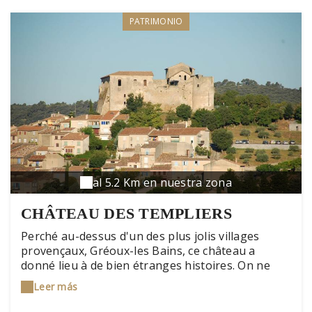
PATRIMONIO
al 5.2 Km en nuestra zona
CHÂTEAU DES TEMPLIERS
Perché au-dessus d'un des plus jolis villages
provençaux, Gréoux-les Bains, ce château a
donné lieu à de bien étranges histoires. On ne
sait pas grand chose de son origine, même s'il
Leer más
semblerait que ses premières pierres furent
posées au XIIe siècle. Puis rien, jusqu'au XII siècle