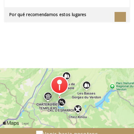
où il est cédé par le Comte de Provence, Charles
II, aux Hospitaliers de Saint-Jean de Jérusalem au
Por qué recomendamos estos lugares
XIVe siècle. Des Templiers, il n'y en pas vraiment
de traces si ce n'est dans les légendes. Certains
auraient vu la nuit les fantômes des chevaliers en
armure hantés les lieux… des histoires rendues
crédibles par la découverte, il y a une trentaine
d'années, de squelettes d'hommes en armure
emmurés dans l'épaisse muraille de la forteresse.
Qui étaient-ils ? Des Templiers ? des Hospitaliers
? Et quels crimes avaient-ils commis pour avoirs
subi un tel châtiment ? On ne sait pas mais les
habitants hésitent l'hiver à longer ses murs, si
riants l'été à l 'époque des festivals et des
manifestations qui s'y tiennent… Alors mythe ou
réalité ? Les chasseurs de fantômes sont encore
nombreux à venir dans l'espoir de déloger des
entités de l'autre monde.